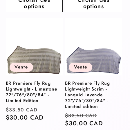
options
options
Vente
Vente
BR Premiere Fly Rug
BR Premiere Fly Rug
Lightweight - Limestone
Lightweight Scrim -
72"/76"/80"/84" -
Lanquid Lavende
Limited Edition
72"/76"/80"/84" -
Limited Edition
Prix
Prix
$33.50 CAD
Prix
Prix
$33.50 CAD
habituel
$30.00 CAD
soldé
habituel
$30.00 CAD
soldé