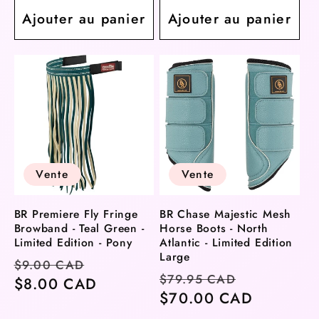
Ajouter au panier
Ajouter au panier
Vente
Vente
BR Premiere Fly Fringe
BR Chase Majestic Mesh
Browband - Teal Green -
Horse Boots - North
Limited Edition - Pony
Atlantic - Limited Edition
Large
Prix
Prix
$9.00 CAD
Prix
Prix
$79.95 CAD
habituel
$8.00 CAD
soldé
habituel
$70.00 CAD
soldé