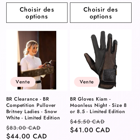
Choisir des
Choisir des
options
options
Vente
Vente
BR Clearance - BR
BR Gloves Kiam -
Competition Pullover
Moonless Night - Size 8
Britney Ladies - Snow
or 8.5 - Limited Edition
White - Limited Edition
Prix
Prix
$45.50 CAD
Prix
Prix
$83.00 CAD
habituel
$41.00 CAD
soldé
habituel
$44.00 CAD
soldé