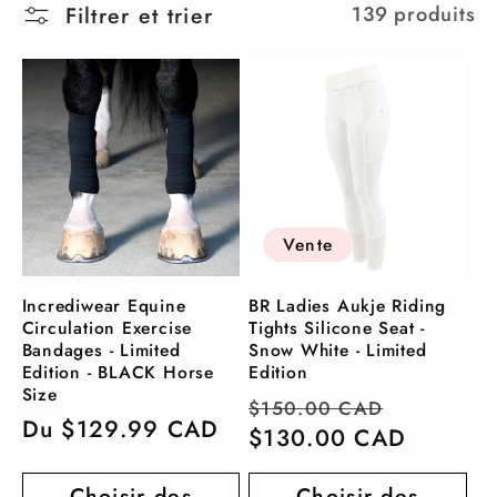
Filtrer et trier
139 produits
l
e
c
t
Vente
i
Incrediwear Equine
BR Ladies Aukje Riding
o
Circulation Exercise
Tights Silicone Seat -
Bandages - Limited
Snow White - Limited
n
Edition - BLACK Horse
Edition
Size
Prix
Prix
$150.00 CAD
:
Prix
Du $129.99 CAD
habituel
$130.00 CAD
soldé
habituel
Choisir des
Choisir des