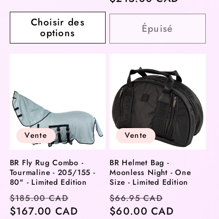
Choisir des
Épuisé
options
Vente
Vente
BR Fly Rug Combo -
BR Helmet Bag -
Tourmaline - 205/155 -
Moonless Night - One
80" - Limited Edition
Size - Limited Edition
Prix
Prix
Prix
Prix
$185.00 CAD
$66.95 CAD
habituel
$167.00 CAD
soldé
habituel
$60.00 CAD
soldé