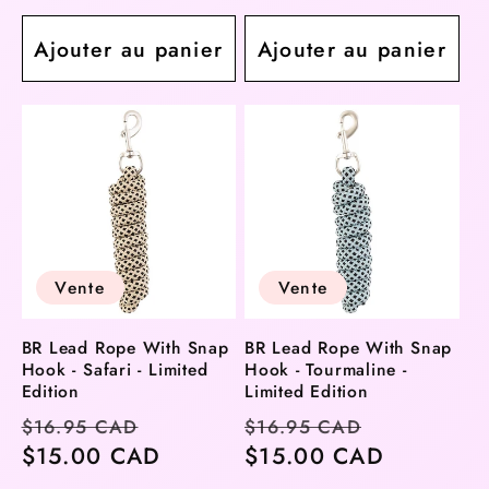
Ajouter au panier
Ajouter au panier
Vente
Vente
BR Lead Rope With Snap
BR Lead Rope With Snap
Hook - Safari - Limited
Hook - Tourmaline -
Edition
Limited Edition
Prix
Prix
Prix
Prix
$16.95 CAD
$16.95 CAD
habituel
$15.00 CAD
soldé
habituel
$15.00 CAD
soldé