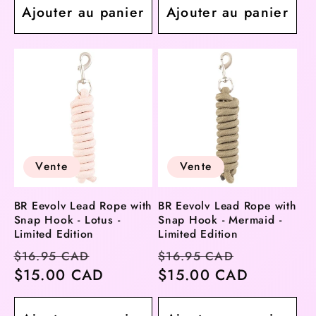
Ajouter au panier
Ajouter au panier
Vente
Vente
BR Eevolv Lead Rope with
BR Eevolv Lead Rope with
Snap Hook - Lotus -
Snap Hook - Mermaid -
Limited Edition
Limited Edition
Prix
Prix
Prix
Prix
$16.95 CAD
$16.95 CAD
habituel
$15.00 CAD
soldé
habituel
$15.00 CAD
soldé