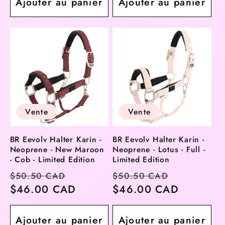
Ajouter au panier
Ajouter au panier
Vente
Vente
BR Eevolv Halter Karin -
BR Eevolv Halter Karin -
Neoprene - New Maroon
Neoprene - Lotus - Full -
- Cob - Limited Edition
Limited Edition
Prix
Prix
Prix
Prix
$50.50 CAD
$50.50 CAD
habituel
$46.00 CAD
soldé
habituel
$46.00 CAD
soldé
Ajouter au panier
Ajouter au panier