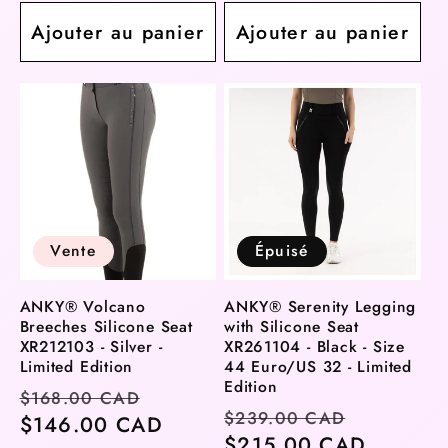
Ajouter au panier
Ajouter au panier
Vente
Épuisé
ANKY® Volcano
ANKY® Serenity Legging
Breeches Silicone Seat
with Silicone Seat
XR212103 - Silver -
XR261104 - Black - Size
Limited Edition
44 Euro/US 32 - Limited
Edition
Prix
Prix
$168.00 CAD
Prix
Prix
$239.00 CAD
habituel
$146.00 CAD
soldé
habituel
$215.00 CAD
soldé