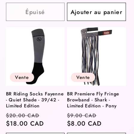
Épuisé
Ajouter au panier
Vente
Vente
BR Riding Socks Fayenne
BR Premiere Fly Fringe
- Quiet Shade - 39/42 -
Browband - Shark -
Limited Edition
Limited Edition - Pony
Prix
Prix
Prix
Prix
$20.00 CAD
$9.00 CAD
habituel
$18.00 CAD
soldé
habituel
$8.00 CAD
soldé