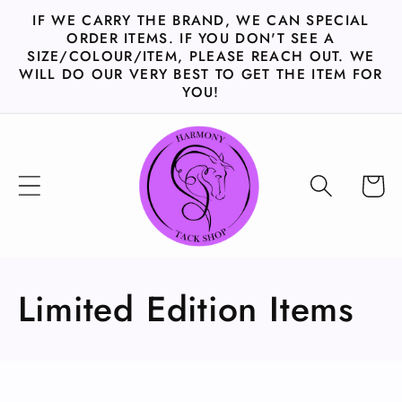
et
IF WE CARRY THE BRAND, WE CAN SPECIAL
passer
ORDER ITEMS. IF YOU DON'T SEE A
au
SIZE/COLOUR/ITEM, PLEASE REACH OUT. WE
contenu
WILL DO OUR VERY BEST TO GET THE ITEM FOR
YOU!
Panier
C
Limited Edition Items
o
l