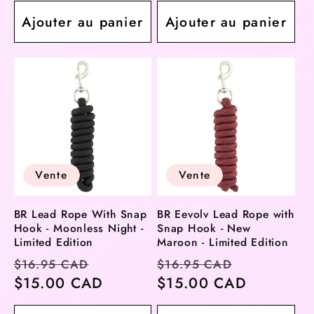
Ajouter au panier
Ajouter au panier
Vente
Vente
BR Lead Rope With Snap
BR Eevolv Lead Rope with
Hook - Moonless Night -
Snap Hook - New
Limited Edition
Maroon - Limited Edition
Prix
Prix
Prix
Prix
$16.95 CAD
$16.95 CAD
habituel
$15.00 CAD
soldé
habituel
$15.00 CAD
soldé