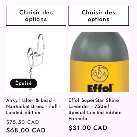
Choisir des
Choisir des
options
options
Épuisé
Anky Halter & Lead -
Effol SuperStar Shine
Nantucket Breez - Full -
Lavender - 750ml -
Limited Edition
Special Limited Edition
Formula
Prix
Prix
$75.50 CAD
Prix
$31.00 CAD
habituel
$68.00 CAD
soldé
habituel